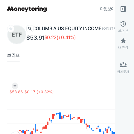
right_panel_open
마켓보이스
종목
history
star
search
COLUMBIA US EQUITY INCOME
EQIN
ETF
최근 본
$53.91
$0.22(+0.41%)
star
내 관심
브리프
partner_exchange
함께투자