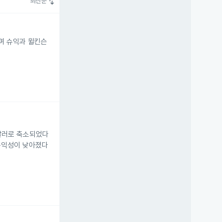
swap_vert
최신순
하며 슈익과 윌킨슨
 달러로 축소되었다
 수익성이 낮아졌다