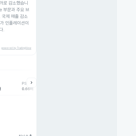
 달러로 감소했습니
are 부문과 주요 브
 국제 매출 감소
 원가 인플레이션이
다.
powered by TradingView
chevron_right
PSR
배
0.66배