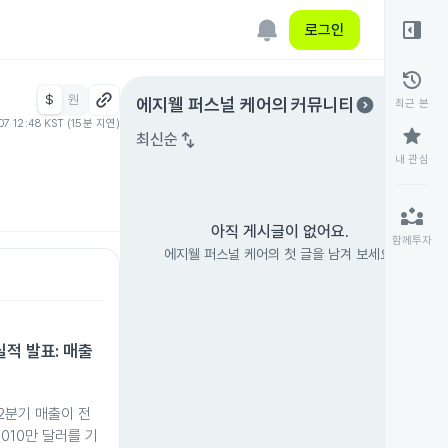
right_panel_open
로그인
history
$
원
expand_circle_right
에지웰 퍼스널 케어
의 커뮤니티
최근 본
07 12:48 KST (15분 지연)
star
swap_vert
최신순
내 관심
partner_exchange
아직 게시글이 없어요.
함께투자
에지웰 퍼스널 케어의 첫 글을 남겨 보세요.
실적 발표: 매출
2분기 매출이 전
,010만 달러를 기