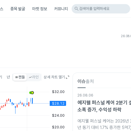
search
스
종목 발굴
마켓 정보
커뮤니티
검색어를 입력하세요
26.08.
기
년
캔들
라인
상세 차트 열기
이슈
출처
26.08.06
에지웰 퍼스널 케어 2분기 
소폭 증가, 수익성 하락
에지웰 퍼스널 케어는 2026년 
년 동기 대비 1.7% 증가한 5억7