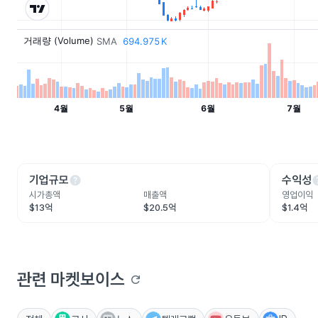
help
he
기업규모
수익성
시가총액
매출액
영업이익
$13억
$20.5억
$1.4억
관련 마켓보이스
refresh