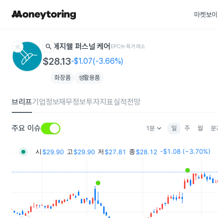
마켓보이
star
search
에지웰 퍼스널 케어
EPC
뉴욕거래소
$28.13
-$1.07(-3.66%)
화장품
생활용품
브리프
기업정보
재무정보
투자지표
실적전망
keyboard_arrow_down
주요 이슈
1분
일
주
월
분