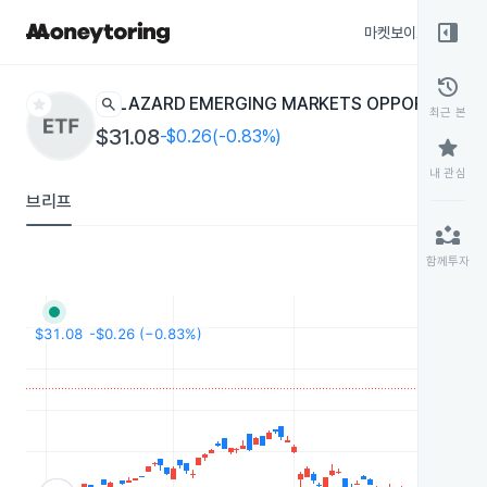
right_panel_open
마켓보이스
종목
history
star
search
LAZARD EMERGING MARKETS OPPORTUNITI
최근 본
$31.08
-$0.26(-0.83%)
star
내 관심
브리프
partner_exchange
함께투자