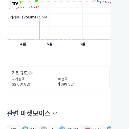
help
he
기업규모
수익성
시가총액
매출액
영업이익
$2,031.8만
$389.3만
-$89.7
관련 마켓보이스
refresh