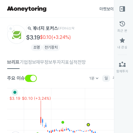
right_panel_open
마켓보이스
종목
history
star
search
에너지 포커스
EFOI
나스닥
최근 본
$3.19
$0.10(+3.24%)
star
조명
전기장치
내 관심
브리프
기업정보
재무정보
투자지표
실적전망
partner_exchange
함께투자
keyboard_arrow_down
주요 이슈
1분
일
주
월
분