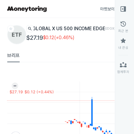
right_panel_open
마켓보이스
종목
history
star
search
GLOBAL X US 500 INCOME EDGE
EDGX
ETF
최근 본
$27.19
$0.12(+0.46%)
star
내 관심
브리프
partner_exchange
함께투자