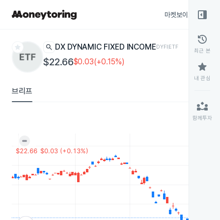
right_panel_open
마켓보이스
종목
history
star
search
IDX DYNAMIC FIXED INCOME
DYFI
ETF
최근 본
$22.66
$0.03(+0.15%)
star
내 관심
브리프
partner_exchange
함께투자