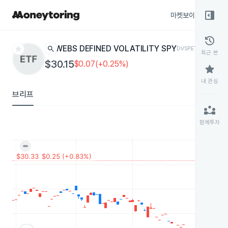
right_panel_open
마켓보이스
종목
history
star
search
WEBS DEFINED VOLATILITY SPY
DVSP
ETF
최근 본
$30.15
$0.07(+0.25%)
star
내 관심
브리프
partner_exchange
함께투자