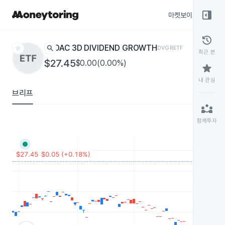
right_panel_open
마켓보이스
종목
history
star
search
DAC 3D DIVIDEND GROWTH
DVGR
ETF
최근 본
$27.45
$0.00(0.00%)
star
내 관심
브리프
partner_exchange
함께투자