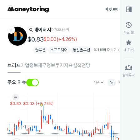
right_panel_open
마켓보이스
종목
history
star
search
데이터시
DTSS
나스닥
최근 본
$0.83
$0.03(+4.26%)
star
솔루션
소프트웨어
통신솔루션
3개 테마 더보기
add
내 관심
브리프
기업정보
재무정보
투자지표
실적전망
partner_exchange
함께투자
keyboard_arrow_down
주요 이슈
1분
일
주
월
분