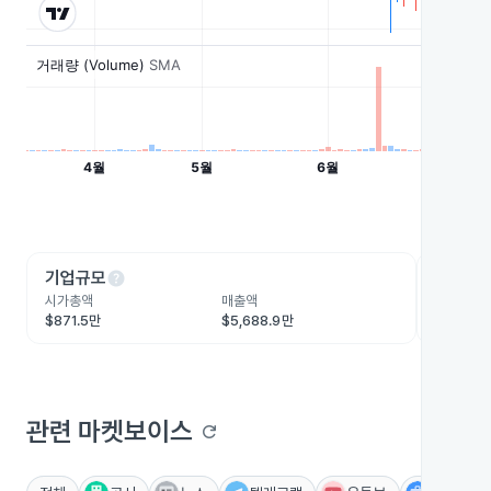
help
he
기업규모
수익성
시가총액
매출액
영업이익
$871.5만
$5,688.9만
-$269.1
관련 마켓보이스
refresh