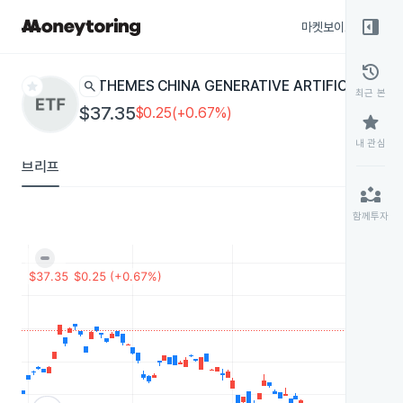
right_panel_open
마켓보이스
종목
history
star
search
THEMES CHINA GENERATIVE ARTIFICIAL INT
최근 본
$37.35
$0.25(+0.67%)
star
내 관심
브리프
partner_exchange
함께투자