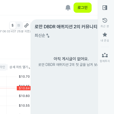
right_panel_open
로그인
history
$
원
expand_circle_right
로만 DBDR 애퀴지션 2
의 커뮤니티
최근 본
07 06:03 KST (15분 지연)
star
swap_vert
최신순
내 관심
partner_exchange
아직 게시글이 없어요.
함께투자
로만 DBDR 애퀴지션 2의 첫 글을 남겨 보세요.
라인
상세 차트 열기