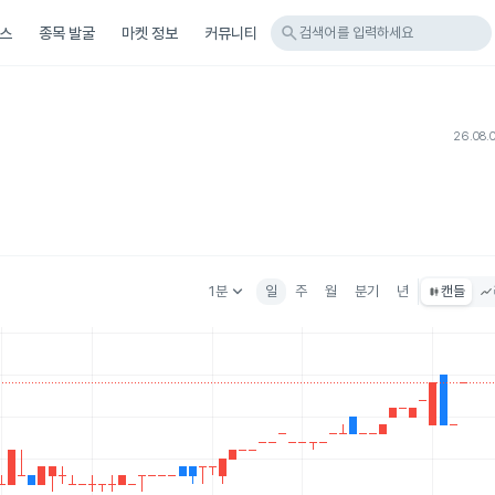
search
스
종목 발굴
마켓 정보
커뮤니티
검색어를 입력하세요
26.08.
keyboard_arrow_down
1분
일
주
월
분기
년
캔들