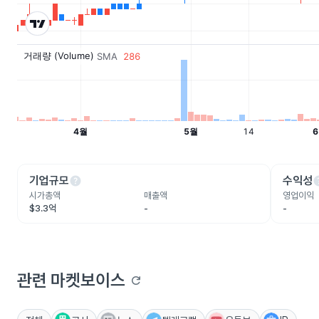
help
he
기업규모
수익성
시가총액
매출액
영업이익
$3.3억
-
-
관련 마켓보이스
refresh