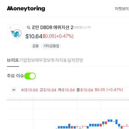
마켓보이
star
search
로만 DBDR 애퀴지션 2
DRDB
나스닥
$10.64
$0.05(+0.47%)
금융
기타금융업
브리프
기업정보
재무정보
투자지표
실적전망
주요 이슈