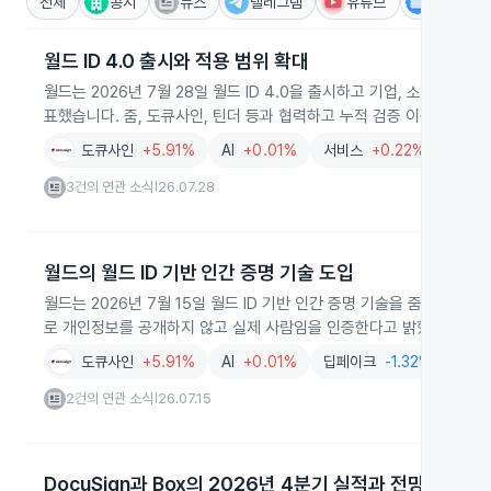
전체
공시
뉴스
텔레그램
유튜브
IR
월드 ID 4.0 출시와 적용 범위 확대
월드는 2026년 7월 28일 월드 ID 4.0을 출시하고 기업, 소비자 플
표했습니다. 줌, 도큐사인, 틴더 등과 협력하고 누적 검증 이용자 1,8
도큐사인
+5.91%
AI
+0.01%
서비스
+0.22%
월
3건의 연관 소식
26.07.28
|
월드의 월드 ID 기반 인간 증명 기술 도입
월드는 2026년 7월 15일 월드 ID 기반 인간 증명 기술을 줌과 도
로 개인정보를 공개하지 않고 실제 사람임을 인증한다고 밝혔습니다.
도큐사인
+5.91%
AI
+0.01%
딥페이크
-1.32%
서비
2건의 연관 소식
26.07.15
|
DocuSign과 Box의 2026년 4분기 실적과 전망