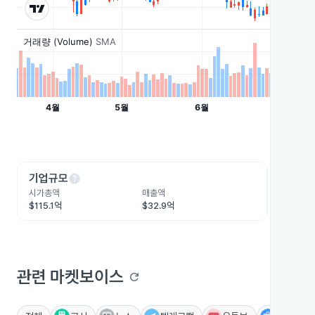
help
he
기업규모
수익성
시가총액
매출액
영업이익
$115.1억
$32.9억
$3.5억
관련 마켓보이스
refresh