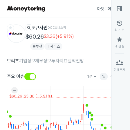
right_panel_open
마켓보이스
종목
history
star
search
도큐사인
DOCU
나스닥
최근 본
$60.26
$3.36(+5.91%)
star
솔루션
IT서비스
내 관심
브리프
기업정보
재무정보
투자지표
실적전망
partner_exchange
함께투자
keyboard_arrow_down
주요 이슈
1분
일
주
월
분