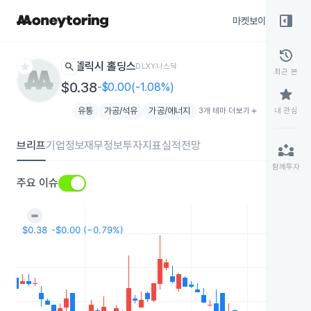
right_panel_open
마켓보이스
종목
history
star
search
델릭시 홀딩스
DLXY
나스닥
최근 본
$0.38
-$0.00(-1.08%)
star
유통
가공/석유
가공/에너지
3개 테마 더보기
add
내 관심
브리프
기업정보
재무정보
투자지표
실적전망
partner_exchange
함께투자
주요 이슈