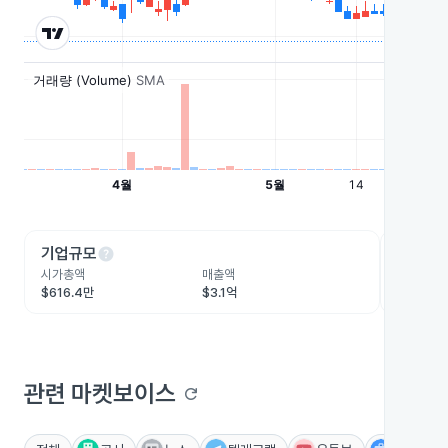
help
he
기업규모
수익성
시가총액
매출액
영업이익
$616.4만
$3.1억
-$453.
관련 마켓보이스
refresh