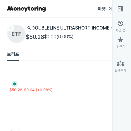
right_panel_open
마켓보이스
종목
history
star
search
DOUBLELINE ULTRASHORT INCOME
DLUX
ETF
최근 본
$50.28
$0.00(0.00%)
star
내 관심
브리프
partner_exchange
함께투자