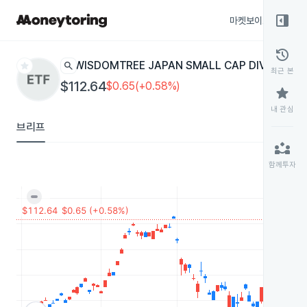
right_panel_open
마켓보이스
종목
history
star
search
WISDOMTREE JAPAN SMALL CAP DIVIDEND
DF
최근 본
$112.64
$0.65(+0.58%)
star
내 관심
브리프
partner_exchange
함께투자