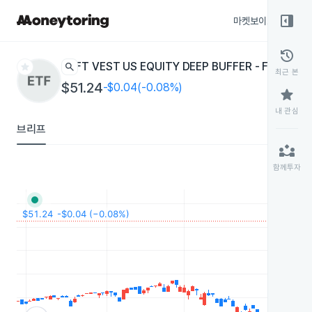
right_panel_open
마켓보이스
종목
history
star
search
FT VEST US EQUITY DEEP BUFFER - FEB
DFEB
ET
최근 본
$51.24
-$0.04(-0.08%)
star
내 관심
브리프
partner_exchange
함께투자