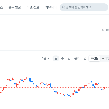
search
스
종목 발굴
마켓 정보
커뮤니티
검색어를 입력하세요
26.08.
keyboard_arrow_down
1분
일
주
월
분기
년
캔들
라