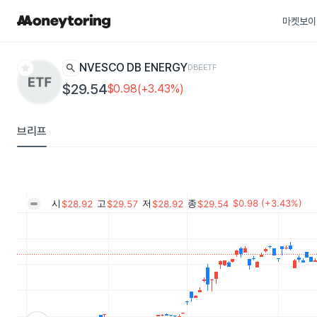
마켓보이
star
search
INVESCO DB ENERGY
DBE
ETF
$29.54
$0.98(+3.43%)
브리프