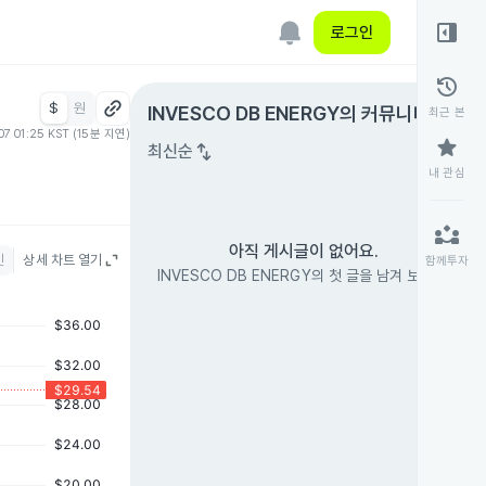
right_panel_open
로그인
history
$
원
expand_circle_right
INVESCO DB ENERGY
의 커뮤니티
최근 본
07 01:25 KST (15분 지연)
star
swap_vert
최신순
내 관심
partner_exchange
아직 게시글이 없어요.
인
상세 차트 열기
함께투자
INVESCO DB ENERGY의 첫 글을 남겨 보세요.