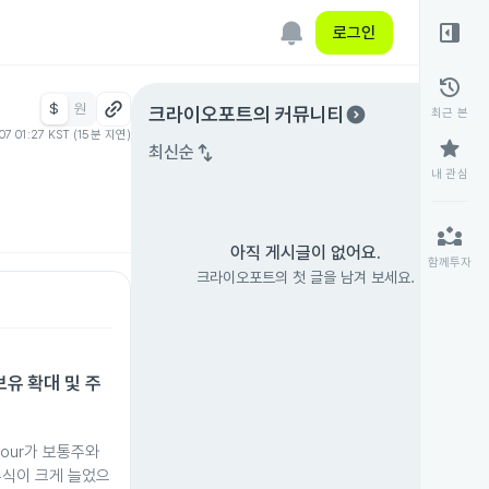
right_panel_open
로그인
history
$
원
expand_circle_right
크라이오포트
의 커뮤니티
최근 본
07 01:27 KST (15분 지연)
star
swap_vert
최신순
내 관심
partner_exchange
아직 게시글이 없어요.
함께투자
크라이오포트의 첫 글을 남겨 보세요.
보유 확대 및 주
ddour가 보통주와
주식이 크게 늘었으