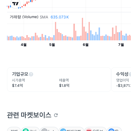
help
he
기업규모
수익성
시가총액
매출액
영업이익
$7.4억
$1.8억
-$3,871
관련 마켓보이스
refresh