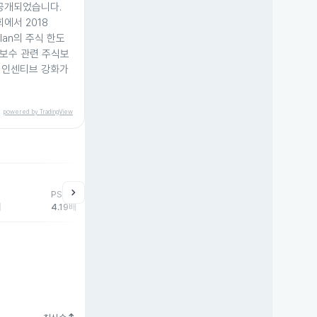
 공개되었습니다.
회에서 2018
e Plan의 주식 한도
 보수 관련 주식보
 인센티브 강화가
powered by TradingView
chevron_right
PSR
배
4.19배