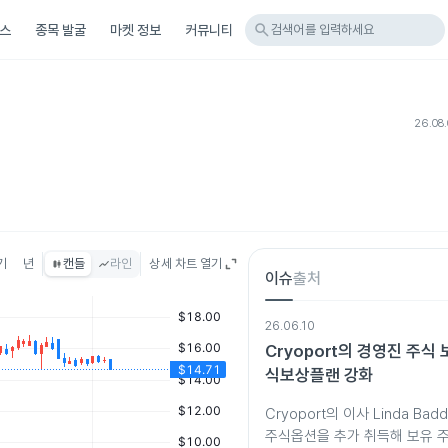
search
스
종목 발굴
마켓 정보
커뮤니티
검색어를 입력하세요
26.08.
기
년
캔들
라인
상세 차트 열기
이슈
출처
26.06.10
Cryoport의 경영진 주식 
식보상플랜 강화
Cryoport의 이사 Linda Ba
주식옵션을 추가 취득해 보유 