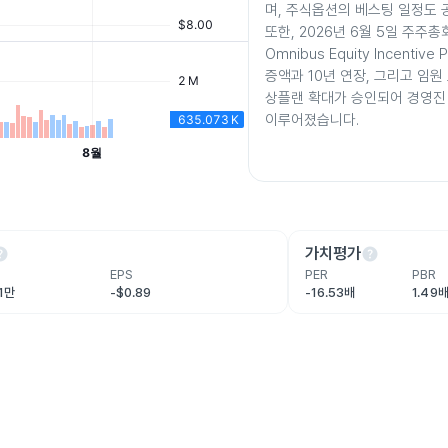
며, 주식옵션의 베스팅 일정도
또한, 2026년 6월 5일 주주총
Omnibus Equity Incentiv
증액과 10년 연장, 그리고 임원
상플랜 확대가 승인되어 경영진
이루어졌습니다.
lp
help
가치평가
EPS
PER
PBR
.1만
-$0.89
-16.53배
1.49