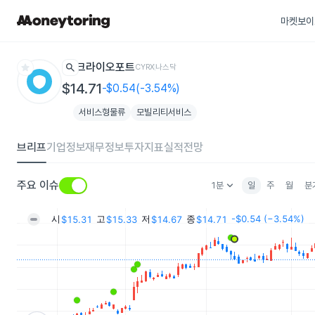
마켓보이
star
search
크라이오포트
CYRX
나스닥
$14.71
-$0.54(-3.54%)
서비스형물류
모빌리티서비스
브리프
기업정보
재무정보
투자지표
실적전망
keyboard_arrow_down
주요 이슈
1분
일
주
월
분