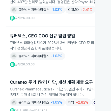
산이 497만 달러로 늘었습니다. 경영진은 신약 Phyto-N 임상 진
큐러넥스 파머슈티컬스
-1.03%
CDMO
+2.41%
환경산업
공시
26.03.30
|
큐러넥스, CEO·COO 신규 임원 영입
큐러넥스 파머슈티컬스가 2026년 3월 1일부터 CEO 준 리우와 CO
지와 경쟁금지 조항이 포함됐습니다.
큐러넥스 파머슈티컬스
-1.03%
공시
26.03.06
|
Curanex 주가 1달러 미만, 개선 계획 제출 요구
Curanex Pharmaceuticals가 최근 30일간 주가가 1달러 미
족하지 못해 45일 내 개선 계획을 제출해야 합니다.
큐러넥스 파머슈티컬스
-1.03%
제약
+2.82%
클리어마
2건의 연관 소식
25.11.06
|