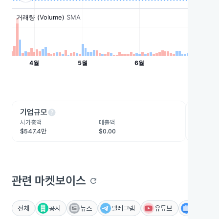
help
he
기업규모
수익성
시가총액
매출액
영업이익
$547.4만
$0.00
-$728.
관련 마켓보이스
refresh
전체
공시
뉴스
텔레그램
유튜브
IR