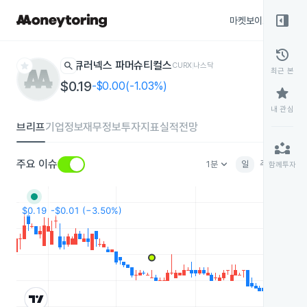
right_panel_open
마켓보이스
종목
history
star
search
큐러넥스 파머슈티컬스
CURX
나스닥
최근 본
$0.19
-$0.00(-1.03%)
star
내 관심
브리프
기업정보
재무정보
투자지표
실적전망
partner_exchange
keyboard_arrow_down
주요 이슈
1분
일
주
월
분
함께투자