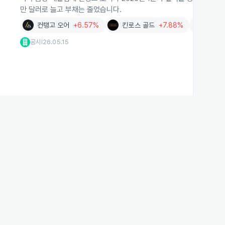
만 달러로 늘고 부채는 줄었습니다.
컨탱고 오어
+6.57%
킨로스 골드
+7.88%
겨울
+1.
공시
26.05.15
|