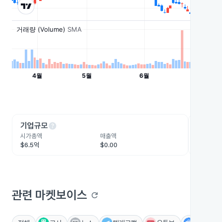
help
he
기업규모
수익성
시가총액
매출액
영업이익
$6.5억
$0.00
-$2,44
관련 마켓보이스
refresh