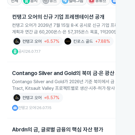
전체
공시
뉴스
텔레그램
유튜브
IR
컨탱고 오어의 신규 기업 프레젠테이션 공개
컨탱고 오어가 2026년 7월 15일 8‑K 공시로 신규 기업 프레젠테이션
계획과 연간 금 60,200온스·은 57,315온스 목표, 1억200만 달러 
컨탱고 오어
+6.57%
킨로스 골드
+7.88%
공시
26.07.17
|
Contango Silver and Gold의 북미 금·은 광산 개발 현
Contango Silver and Gold가 2026년 기준 북미에서 금 약 200
Tract, Kitsault Valley 프로젝트별로 생산·시추·허가·탐사 계획을
컨탱고 오어
+6.57%
컨탱고 오어
26.07.15
|
Abrdn의 금, 글로벌 금융의 핵심 자산 평가