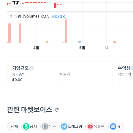
help
he
기업규모
수익성
시가총액
매출액
영업이익
$0.00
-
-
관련 마켓보이스
refresh
전체
공시
뉴스
텔레그램
유튜브
IR