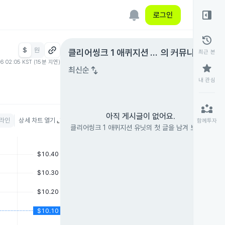
right_panel_open
로그인
history
$
원
expand_circle_right
클리어씽크 1 애퀴지션 유
의 커뮤니티
최근 본
06 02:05 KST (15분 지연)
닛
star
swap_vert
최신순
내 관심
partner_exchange
아직 게시글이 없어요.
라인
상세 차트 열기
함께투자
클리어씽크 1 애퀴지션 유닛의 첫 글을 남겨 보세요.