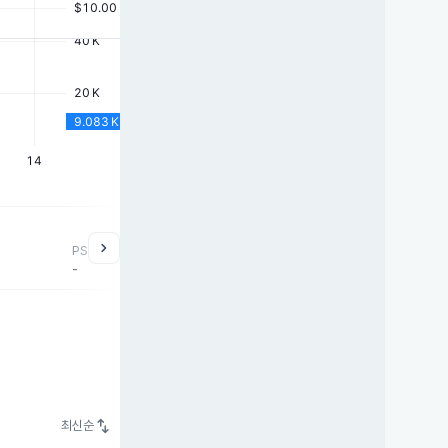
chevron_right
PSR
-
swap_vert
최신순