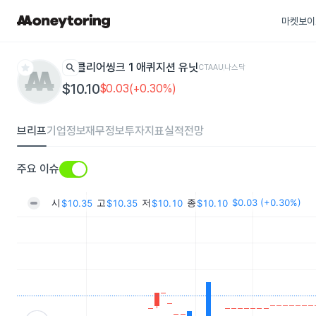
마켓보이
star
search
클리어씽크 1 애퀴지션 유닛
CTAAU
나스닥
$10.10
$0.03(+0.30%)
브리프
기업정보
재무정보
투자지표
실적전망
주요 이슈