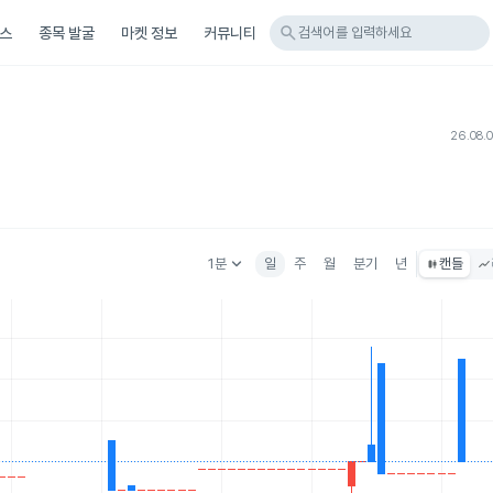
search
스
종목 발굴
마켓 정보
커뮤니티
검색어를 입력하세요
26.08.
keyboard_arrow_down
1분
일
주
월
분기
년
캔들