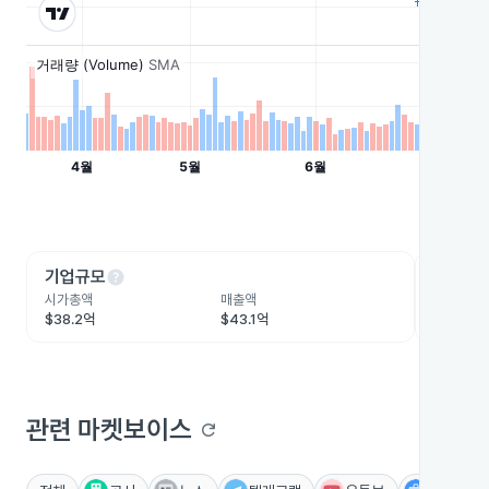
help
he
기업규모
수익성
시가총액
매출액
영업이익
$38.2억
$43.1억
$8.5억
관련 마켓보이스
refresh