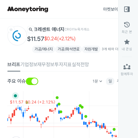
right_panel_open
마켓보이스
종목
history
star
search
크레센트 에너지
CRGY
뉴욕거래소
최근 본
$11.57
$0.24(+2.12%)
star
가공/에너지
가공/화석연료
자원개발
3개 테마 더보기
내 관심
add
브리프
기업정보
재무정보
투자지표
실적전망
partner_exchange
함께투자
keyboard_arrow_down
주요 이슈
1분
일
주
월
분