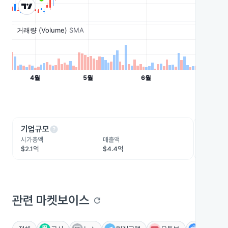
help
he
기업규모
수익성
시가총액
매출액
영업이익
$2.1억
$4.4억
$2.7억
관련 마켓보이스
refresh