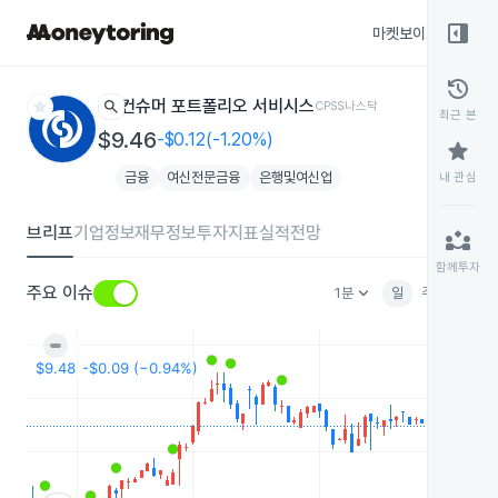
right_panel_open
마켓보이스
종목
history
star
search
컨슈머 포트폴리오 서비시스
CPSS
나스닥
최근 본
$9.46
-$0.12(-1.20%)
star
금융
여신전문금융
은행및여신업
내 관심
브리프
기업정보
재무정보
투자지표
실적전망
partner_exchange
함께투자
keyboard_arrow_down
주요 이슈
1분
일
주
월
분