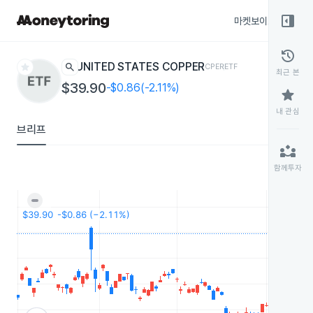
right_panel_open
마켓보이스
종목
history
star
search
UNITED STATES COPPER
CPER
ETF
최근 본
$39.90
-$0.86(-2.11%)
star
내 관심
브리프
partner_exchange
함께투자