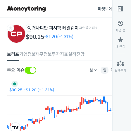
right_panel_open
마켓보이스
종목
history
star
search
캐나디안 퍼시픽 레일웨이
CP
뉴욕거래소
최근 본
$90.25
-$1.20(-1.31%)
star
내 관심
브리프
기업정보
재무정보
투자지표
실적전망
partner_exchange
keyboard_arrow_down
주요 이슈
1분
일
주
월
분
함께투자