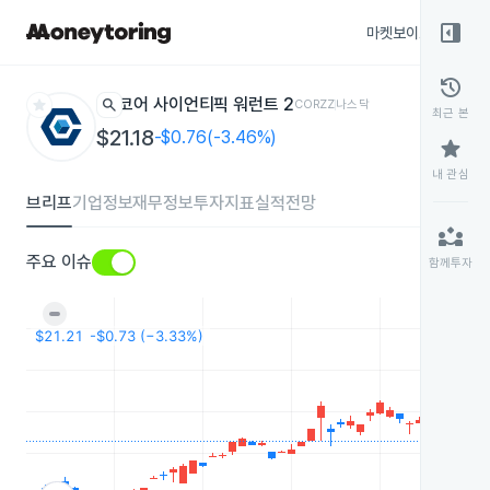
right_panel_open
마켓보이스
종목
history
star
search
코어 사이언티픽 워런트 2
CORZZ
나스닥
최근 본
$21.18
-$0.76(-3.46%)
star
내 관심
브리프
기업정보
재무정보
투자지표
실적전망
partner_exchange
주요 이슈
함께투자