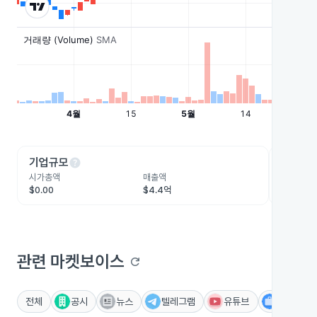
help
he
기업규모
수익성
시가총액
매출액
영업이익
$0.00
$4.4억
-$1.1억
관련 마켓보이스
refresh
전체
공시
뉴스
텔레그램
유튜브
IR