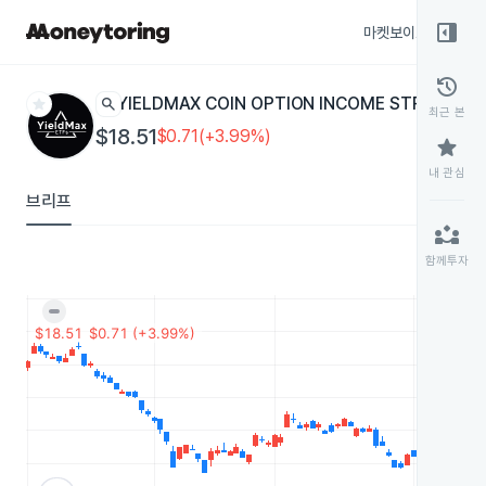
right_panel_open
마켓보이스
종목
history
star
search
YIELDMAX COIN OPTION INCOME STRATEGY
최근 본
$18.51
$0.71(+3.99%)
star
내 관심
브리프
partner_exchange
함께투자