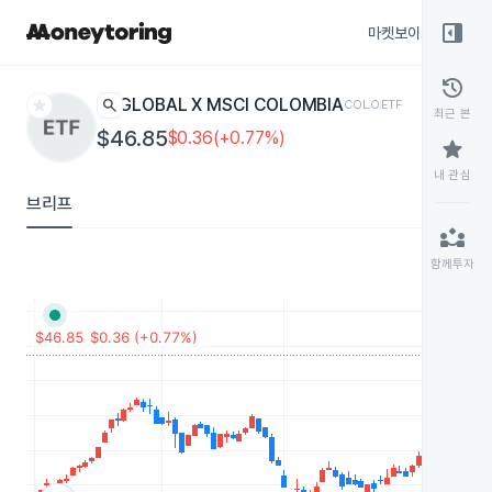
right_panel_open
마켓보이스
종목
history
star
search
GLOBAL X MSCI COLOMBIA
COLO
ETF
최근 본
$46.85
$0.36(+0.77%)
star
내 관심
브리프
partner_exchange
함께투자