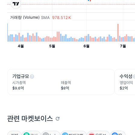
help
he
기업규모
수익성
시가총액
매출액
영업이익
$9.6억
$8억
$2억
관련 마켓보이스
refresh