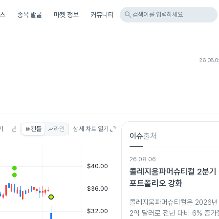
search
스
종목 발굴
마켓 정보
커뮤니티
검색어를 입력하세요
26.08.
기
년
캔들
라인
상세 차트 열기
이슈
출처
26.08.06
콜레지움파머슈티컬 2분기 
포트폴리오 강화
콜레지움파머슈티컬은 2026년 
2억 달러로 전년 대비 6% 증가