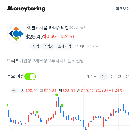
마켓보이
star
search
콜레지움 파머슈티컬
COLL
나스닥
$29.47
$0.36(+1.24%)
제약
의약품
소화기약
3개 테마 더보기
add
브리프
기업정보
재무정보
투자지표
실적전망
keyboard_arrow_down
주요 이슈
1분
일
주
월
분