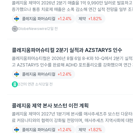
콜레지움 제약이 2026년 2분기 매출을 1억 9,990만 달러로 발표하고
증가했으나 통증 치료제 매출은 소폭 감소해 연간 실적 전망을 일부 
콜레지움 파머슈티컬
+1.24%
제약
+1.82%
GlobeNewswire
2일 전
|
콜레지움파머슈티컬 2분기 실적과 AZSTARYS 인수
콜레지움파머슈티컬은 2026년 8월 6일 8-K와 10-Q에서 2분기 실
고 AZSTARYS 인수를 완료해 ADHD 포트폴리오를 강화했으며 연
콜레지움 파머슈티컬
+1.24%
2건의 연관 소식
2일 전
|
콜레지움 제약 본사 보스턴 이전 계획
콜레지움 제약이 2027년 1분기에 본사를 매사추세츠주 보스턴 다운
료 커뮤니티와의 협력이 강화될 전망이며, 매사추세츠 지역사회에 대한
콜레지움 파머슈티컬
+1.24%
제약
+1.82%