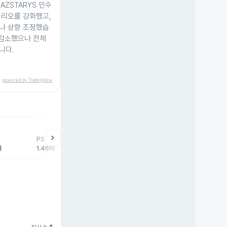
AZSTARYS 인수
폴리오를 강화했고,
나 상향 조정했습
 감소했으나 전체
니다.
powered by TradingView
chevron_right
PSR
배
1.46배