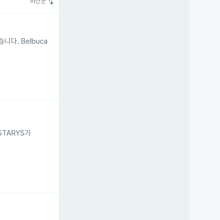
swap_vert
최신순
니다. Belbuca
STARYS가