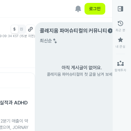
right_panel_open
로그인
history
$
원
expand_circle_right
콜레지움 파머슈티컬
의 커뮤니티
최근 본
09 09:34 KST (15분 지연)
star
swap_vert
최신순
내 관심
partner_exchange
아직 게시글이 없어요.
함께투자
콜레지움 파머슈티컬의 첫 글을 남겨 보세요.
실적과 ADHD
2분기 매출이 약
했으며, JORNAY