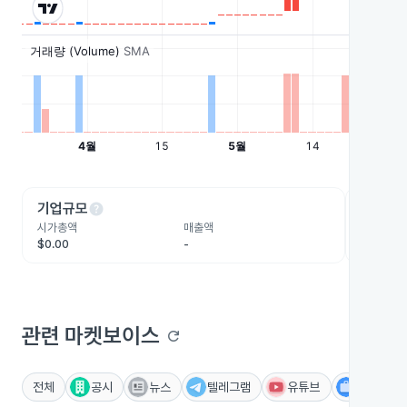
help
he
기업규모
수익성
시가총액
매출액
영업이익
$0.00
-
-
관련 마켓보이스
refresh
전체
공시
뉴스
텔레그램
유튜브
IR