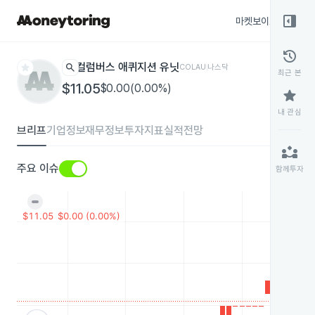
right_panel_open
마켓보이스
종목
history
star
search
컬럼버스 애퀴지션 유닛
COLAU
나스닥
최근 본
$11.05
$0.00(0.00%)
star
내 관심
브리프
기업정보
재무정보
투자지표
실적전망
partner_exchange
주요 이슈
함께투자