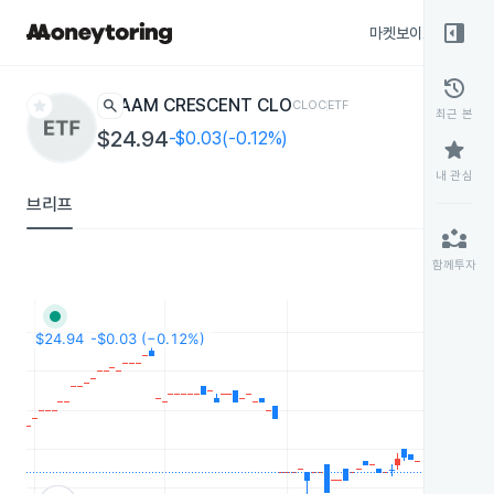
right_panel_open
마켓보이스
종목
history
star
search
AAM CRESCENT CLO
CLOC
ETF
최근 본
$24.94
-$0.03(-0.12%)
star
내 관심
브리프
partner_exchange
함께투자