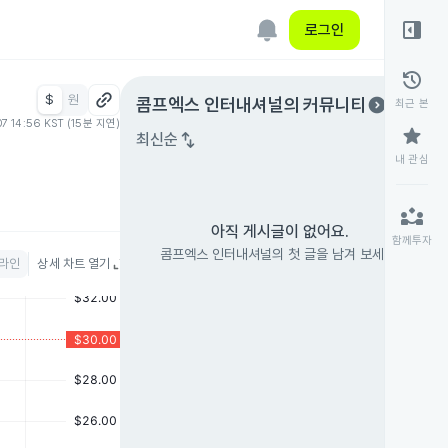
right_panel_open
로그인
history
$
원
expand_circle_right
콤프엑스 인터내셔널
의 커뮤니티
최근 본
07 14:56 KST (15분 지연)
star
swap_vert
최신순
내 관심
partner_exchange
아직 게시글이 없어요.
함께투자
콤프엑스 인터내셔널의 첫 글을 남겨 보세요.
라인
상세 차트 열기