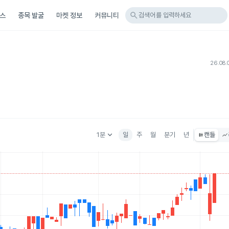
search
스
종목 발굴
마켓 정보
커뮤니티
검색어를 입력하세요
26.08.
keyboard_arrow_down
1분
일
주
월
분기
년
캔들