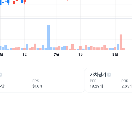
lp
help
가치평가
EPS
PER
PBR
.5만
$1.64
18.29배
2.63