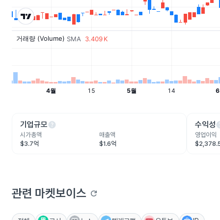
help
he
기업규모
수익성
시가총액
매출액
영업이익
$3.7억
$1.6억
$2,378
관련 마켓보이스
refresh