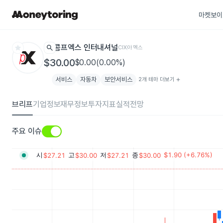
마켓보이
star
search
콤프엑스 인터내셔널
CIX
아멕스
$30.00
$0.00(0.00%)
서비스
자동차
보안서비스
2개 테마 더보기
add
브리프
기업정보
재무정보
투자지표
실적전망
주요 이슈