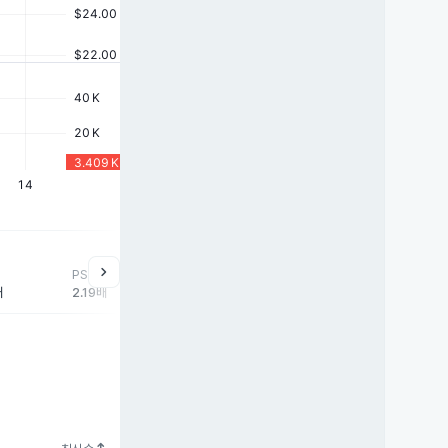
chevron_right
PSR
배
2.19배