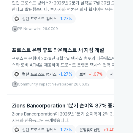
컬런 프로스트 뱅커스가 2026년 2분기 실적을 7월 30일 오전 8시
한다고 발표했습니다. 투자자와 언론은 회사 웹사이트 또는 전화로 발
컬런 프로스트 뱅커스
-1.27%
PR Newswire
26.07.09
|
프로스트 은행 휴토 타운웨스트 새 지점 개설
프로스트 은행이 2026년 6월 1일 텍사스 휴토의 타운웨스트 코먼스 
스와 로비 ATM을 제공하며 프로스트 은행은 텍사스 전역 지점 확장에
컬런 프로스트 뱅커스
-1.27%
보험
+1.07%
서비스
-2.2
Community Impact Newspaper
26.06.02
|
Zions Bancorporation 1분기 순이익 37% 증가
Zions Bancorporation이 2026년 1분기 순이익이 2억 3,2
지표와 신용등급도 공개했습니다.
컬런 프로스트 뱅커스
-1.27%
은행및여신업
+0.40%
금융