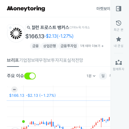
right_panel_open
마켓보이스
종목
history
star
search
컬런 프로스트 뱅커스
CFR
뉴욕거래소
최근 본
$166.13
-$2.13(-1.27%)
star
금융
상업은행
금융투자업
1개 테마 더보기
add
내 관심
브리프
기업정보
재무정보
투자지표
실적전망
partner_exchange
함께투자
keyboard_arrow_down
주요 이슈
1분
일
주
월
분