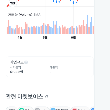
help
he
기업규모
수익성
시가총액
매출액
영업이익
$103.2억
-
$10.5억
관련 마켓보이스
refresh