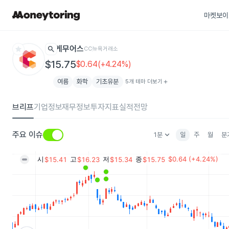
마켓보이
star
search
케무어스
CC
뉴욕거래소
$15.75
$0.64(+4.24%)
여름
화학
기초유분
5개 테마 더보기
add
브리프
기업정보
재무정보
투자지표
실적전망
keyboard_arrow_down
주요 이슈
1분
일
주
월
분