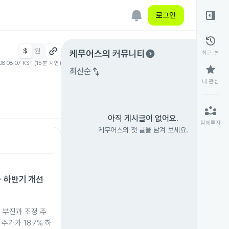
right_panel_open
로그인
history
$
원
expand_circle_right
케무어스
의 커뮤니티
최근 본
08 08:07 KST (15분 지연)
star
swap_vert
최신순
내 관심
partner_exchange
아직 게시글이 없어요.
함께투자
케무어스의 첫 글을 남겨 보세요.
 하반기 개선
 부진과 조정 주
주가가 18.7% 하