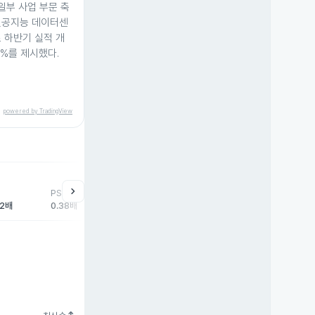
일부 사업 부문 축
인공지능 데이터센
 하반기 실적 개
5%를 제시했다.
powered by TradingView
chevron_right
PSR
22배
0.38배