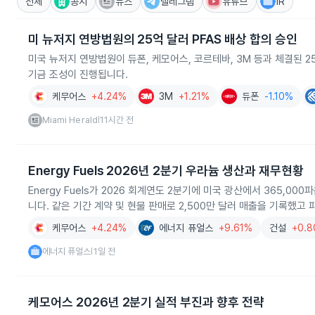
전체
공시
뉴스
텔레그램
유튜브
IR
미 뉴저지 연방법원의 25억 달러 PFAS 배상 합의 승인
미국 뉴저지 연방법원이 듀폰, 케모어스, 코르테바, 3M 등과 체결된 2
기금 조성이 진행됩니다.
케무어스
+4.24%
3M
+1.21%
듀폰
-1.10%
Miami Herald
11시간 전
|
Energy Fuels 2026년 2분기 우라늄 생산과 재무현황
Energy Fuels가 2026 회계연도 2분기에 미국 광산에서 365,
니다. 같은 기간 계약 및 현물 판매로 2,500만 달러 매출을 기록했고
케무어스
+4.24%
에너지 퓨얼스
+9.61%
건설
+0.
에너지 퓨얼스
1일 전
|
케모어스 2026년 2분기 실적 부진과 향후 전략