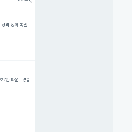
swap_vert
최신순
 보상과 정화·복원
 227만 파운드였습