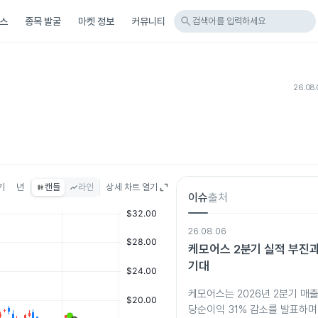
search
스
종목 발굴
마켓 정보
커뮤니티
검색어를 입력하세요
26.08.
기
년
캔들
라인
상세 차트 열기
이슈
출처
26.08.06
케모어스 2분기 실적 부진과
기대
케모어스는 2026년 2분기 매출
당순이익 31% 감소를 발표하며 