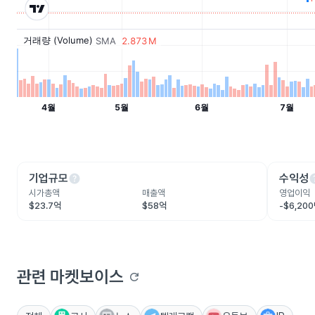
help
he
기업규모
수익성
시가총액
매출액
영업이익
$23.7억
$58억
-$6,20
관련 마켓보이스
refresh