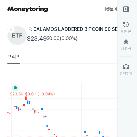
right_panel_open
마켓보이스
종목
history
star
search
CALAMOS LADDERED BITCOIN 90 SERIES S
최근 본
$23.49
$0.00(0.00%)
star
내 관심
브리프
partner_exchange
함께투자