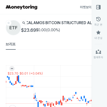
right_panel_open
마켓보이스
종목
history
star
search
CALAMOS BITCOIN STRUCTURED ALT PROTE
최근 본
$23.69
$0.00(0.00%)
star
내 관심
브리프
partner_exchange
함께투자