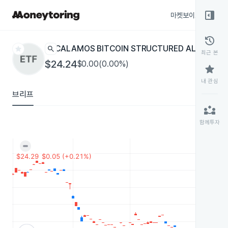
right_panel_open
마켓보이스
종목
history
star
search
CALAMOS BITCOIN STRUCTURED ALT PROTE
최근 본
$24.24
$0.00(0.00%)
star
내 관심
브리프
partner_exchange
함께투자