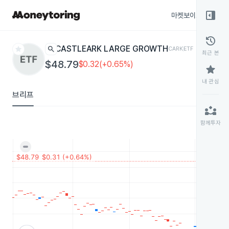
right_panel_open
마켓보이스
종목
history
star
search
CASTLEARK LARGE GROWTH
CARK
ETF
최근 본
$48.79
$0.32(+0.65%)
star
내 관심
브리프
partner_exchange
함께투자