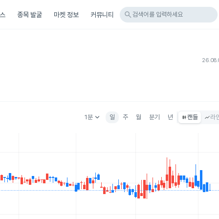
search
스
종목 발굴
마켓 정보
커뮤니티
검색어를 입력하세요
26.08.
keyboard_arrow_down
1분
일
주
월
분기
년
캔들
라