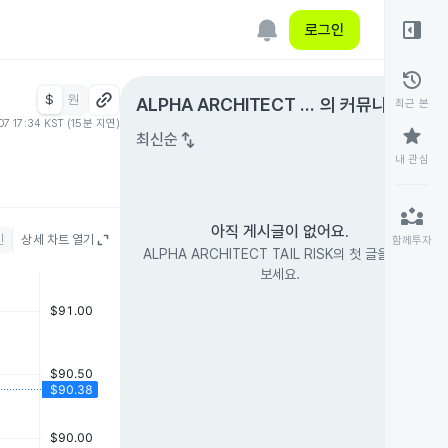
right_panel_open
로그인
history
$
원
expand_circle_right
ALPHA ARCHITECT T
의 커뮤니티
최근 본
07 17:34 KST (15분 지연)
AIL RISK
star
swap_vert
최신순
내 관심
partner_exchange
아직 게시글이 없어요.
인
상세 차트 열기
함께투자
ALPHA ARCHITECT TAIL RISK의 첫 글을 남겨
보세요.