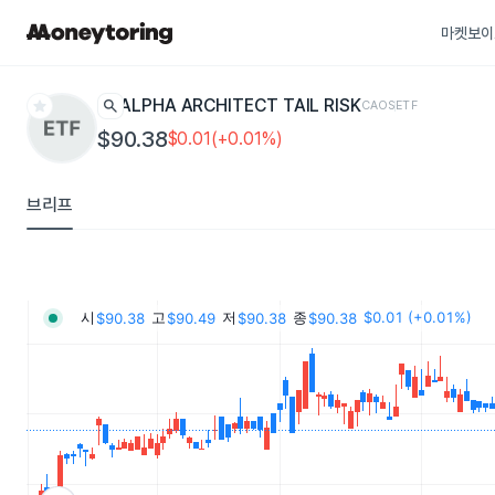
마켓보이
star
search
ALPHA ARCHITECT TAIL RISK
CAOS
ETF
$90.38
$0.01(+0.01%)
브리프