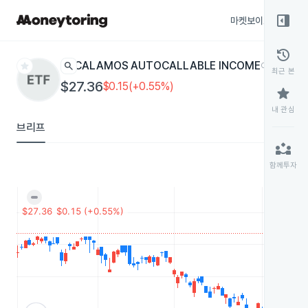
right_panel_open
마켓보이스
종목
history
star
search
CALAMOS AUTOCALLABLE INCOME
CAIE
ETF
최근 본
$27.36
$0.15(+0.55%)
star
내 관심
브리프
partner_exchange
함께투자