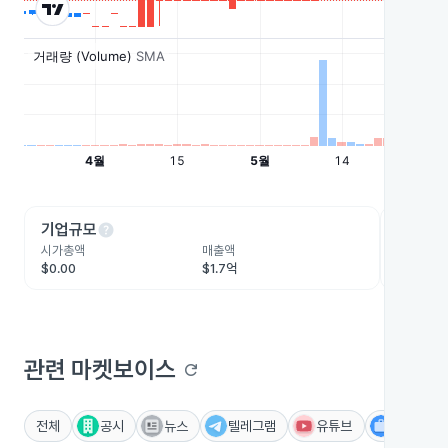
help
he
기업규모
수익성
시가총액
매출액
영업이익
$0.00
$1.7억
-$2,233
관련 마켓보이스
refresh
전체
공시
뉴스
텔레그램
유튜브
IR