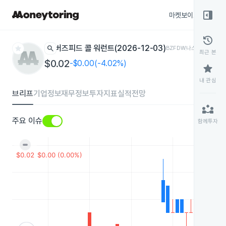
right_panel_open
마켓보이스
종목
history
star
search
버즈피드 콜 워런트(2026-12-03)
BZFDW
나스닥
최근 본
$0.02
-$0.00(-4.02%)
star
내 관심
브리프
기업정보
재무정보
투자지표
실적전망
partner_exchange
주요 이슈
함께투자