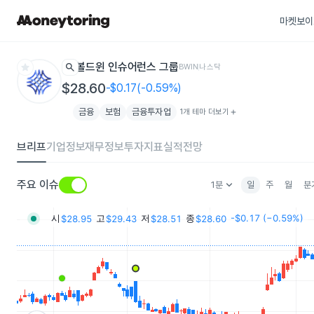
마켓보이
star
search
볼드윈 인슈어런스 그룹
BWIN
나스닥
$28.60
-$0.17(-0.59%)
금융
보험
금융투자업
1개 테마 더보기
add
브리프
기업정보
재무정보
투자지표
실적전망
keyboard_arrow_down
주요 이슈
1분
일
주
월
분