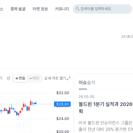
search
스
종목 발굴
마켓 정보
커뮤니티
검색어를 입력하세요
26.08.
기
년
캔들
라인
상세 차트 열기
이슈
출처
26.05.05
볼드윈 1분기 실적과 2026
획
미국 볼드윈 인슈어런스 그룹은 
출이 전년 대비 29% 증가한 5억