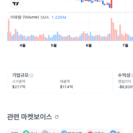
help
he
기업규모
수익성
시가총액
매출액
영업이익
$27.7억
$17.4억
-$8,82
관련 마켓보이스
refresh