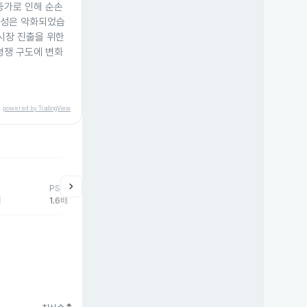
증가로 인해 순손
익성은 악화되었습
 시장 진출을 위한
경쟁 구도에 변화
powered by TradingView
chevron_right
PSR
배
1.6배