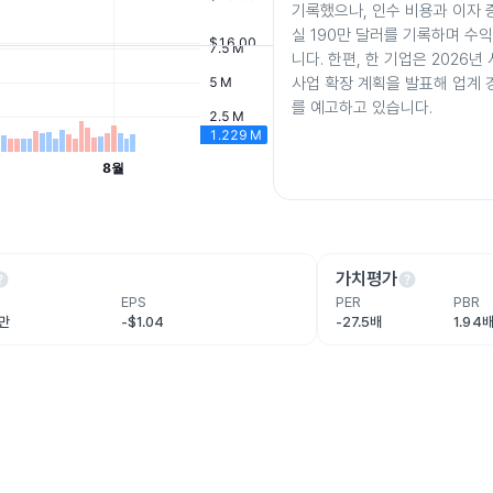
기록했으나, 인수 비용과 이자 
실 190만 달러를 기록하며 수
니다. 한편, 한 기업은 2026년
사업 확장 계획을 발표해 업계 
를 예고하고 있습니다.
lp
help
가치평가
EPS
PER
PBR
0만
-$1.04
-27.5배
1.94