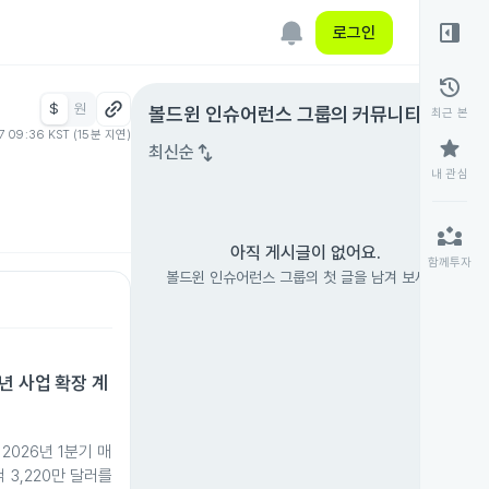
right_panel_open
로그인
history
$
원
expand_circle_right
볼드윈 인슈어런스 그룹
의 커뮤니티
최근 본
07 09:36 KST (15분 지연)
star
swap_vert
최신순
내 관심
partner_exchange
아직 게시글이 없어요.
함께투자
볼드윈 인슈어런스 그룹의 첫 글을 남겨 보세요.
년 사업 확장 계
2026년 1분기 매
 3,220만 달러를