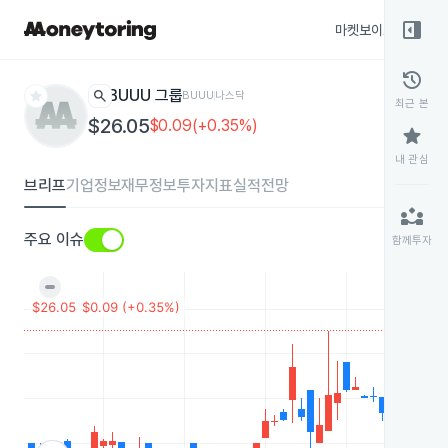
right_panel_open
마켓보이스
종목
history
star
search
BUUU 그룹
BUUU
나스닥
최근 본
$26.05
$0.09(+0.35%)
star
내 관심
브리프
기업정보
재무정보
투자지표
실적전망
partner_exchange
주요 이슈
함께투자