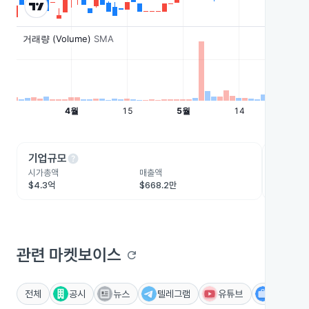
help
he
기업규모
수익성
시가총액
매출액
영업이익
$4.3억
$668.2만
-$8.2만
관련 마켓보이스
refresh
전체
공시
뉴스
텔레그램
유튜브
IR