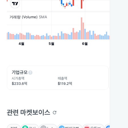
help
he
기업규모
수익성
시가총액
매출액
영업이익
$233.6억
$119.2억
$8.9억
관련 마켓보이스
refresh