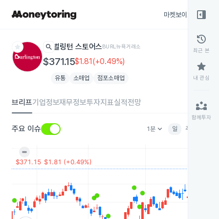
right_panel_open
마켓보이스
종목
history
star
search
벌링턴 스토어스
BURL
뉴욕거래소
최근 본
$371.15
$1.81(+0.49%)
star
유통
소매업
점포소매업
내 관심
브리프
기업정보
재무정보
투자지표
실적전망
partner_exchange
함께투자
keyboard_arrow_down
주요 이슈
1분
일
주
월
분