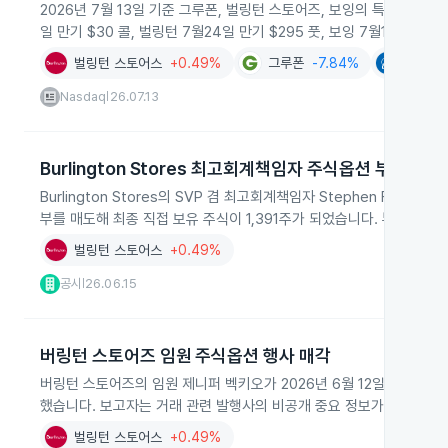
2026년 7월 13일 기준 그루폰, 벌링턴 스토어즈, 보잉의 특정 만기
일 만기 $30 콜, 벌링턴 7월24일 만기 $295 풋, 보잉 7월17일 만기 
벌링턴 스토어스
+0.49%
그루폰
-7.84%
보잉
-
Nasdaq
26.07.13
|
Burlington Stores 최고회계책임자 주식옵션 부여와 매
Burlington Stores의 SVP 겸 최고회계책임자 Stephen Ferro
부를 매도해 최종 직접 보유 주식이 1,391주가 되었습니다. 부여된 옵션은
벌링턴 스토어스
+0.49%
공시
26.06.15
|
버링턴 스토어즈 임원 주식옵션 행사 매각
버링턴 스토어즈의 임원 제니퍼 벡키오가 2026년 6월 12일 UBS를 
했습니다. 보고자는 거래 관련 발행사의 비공개 중요 정보가 없음을 
벌링턴 스토어스
+0.49%