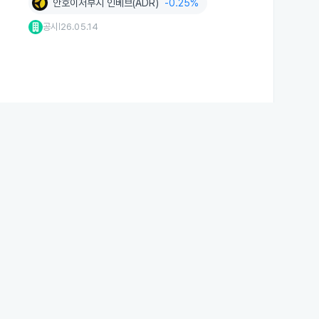
안호이저부시 인베브(ADR)
-0.25%
공시
26.05.14
|