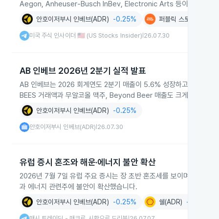
Aegon, Anheuser‑Busch InBev, Electronic Arts 등이 포함됩니
안호이저부시 인베브(ADR)
-0.25%
퍼블릭 스토리지
+0.
미국 주식 인사이더 🇺🇸 (US Stocks Insider)
26.07.30
|
AB 인베브 2026년 2분기 실적 발표
AB 인베브는 2026 회계연도 2분기 매출이 5.6% 성장하고 근본적
BEES 거래액과 무알코올 맥주, Beyond Beer 매출도 크게 증가했습
안호이저부시 인베브(ADR)
-0.25%
안호이저부시 인베브(ADR)
26.07.30
|
유럽 증시 혼조와 해운·에너지 불안 확산
2026년 7월 7일 유럽 주요 증시는 장 초반 혼조세를 보이며 STOX
과 에너지 관련주에 불안이 확산했습니다.
안호이저부시 인베브(ADR)
-0.25%
쉘(ADR)
-1.23%
매시 트레이딩 - 매크로, 시황으로 드리블
26.07.07
|