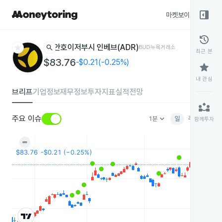
right_panel_open
마켓보이스
종목
history
star
search
안호이저부시 인베브(ADR)
BUD
뉴욕거래소
최근 본
$83.76
-$0.21(-0.25%)
star
내 관심
브리프
기업정보
재무정보
투자지표
실적전망
partner_exchange
keyboard_arrow_down
주요 이슈
1분
일
주
월
분
함께투자