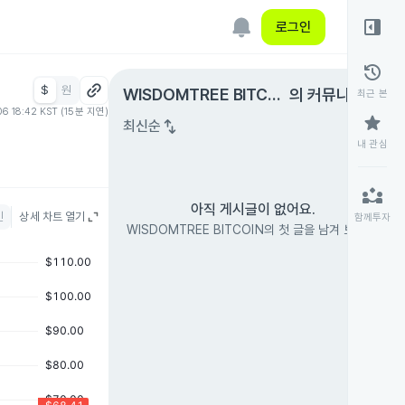
right_panel_open
로그인
history
$
원
expand_circle_right
WISDOMTREE BITCOI
의 커뮤니티
최근 본
06 18:42 KST (15분 지연)
N
star
swap_vert
최신순
내 관심
partner_exchange
아직 게시글이 없어요.
인
상세 차트 열기
함께투자
WISDOMTREE BITCOIN의 첫 글을 남겨 보세요.