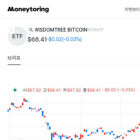
마켓보이
star
search
WISDOMTREE BITCOIN
BTCW
ETF
$68.41
-$0.02(-0.03%)
브리프