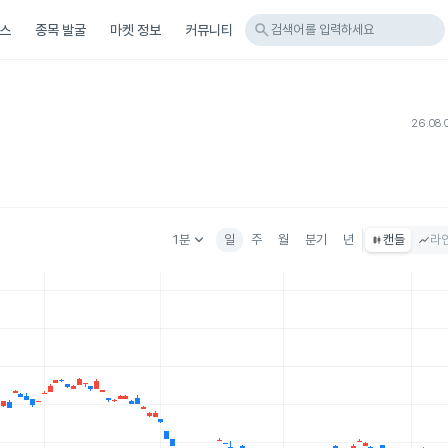
search
스
종목 발굴
마켓 정보
커뮤니티
검색어를 입력하세요
26.08.
keyboard_arrow_down
1분
일
주
월
분기
년
캔들
라