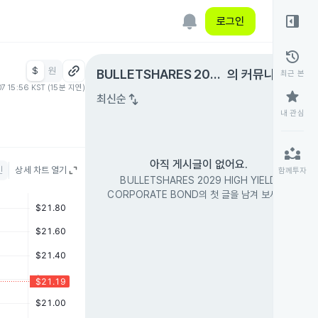
right_panel_open
로그인
history
$
원
expand_circle_right
BULLETSHARES 2029
의 커뮤니티
최근 본
07 15:56 KST (15분 지연)
HIGH YIELD CORPORA
star
swap_vert
최신순
TE BOND
내 관심
partner_exchange
아직 게시글이 없어요.
인
상세 차트 열기
함께투자
BULLETSHARES 2029 HIGH YIELD
CORPORATE BOND의 첫 글을 남겨 보세요.