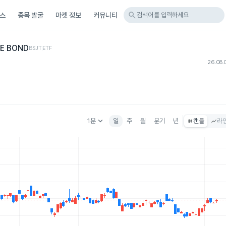
search
스
종목 발굴
마켓 정보
커뮤니티
검색어를 입력하세요
TE BOND
BSJT
ETF
26.08.
keyboard_arrow_down
1분
일
주
월
분기
년
캔들
라