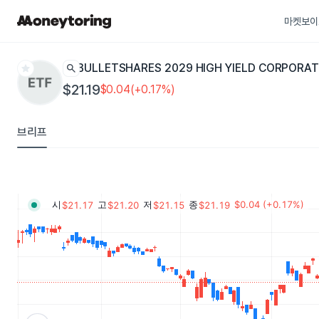
마켓보이
star
search
BULLETSHARES 2029 HIGH YIELD CORPORA
$21.19
$0.04(+0.17%)
브리프