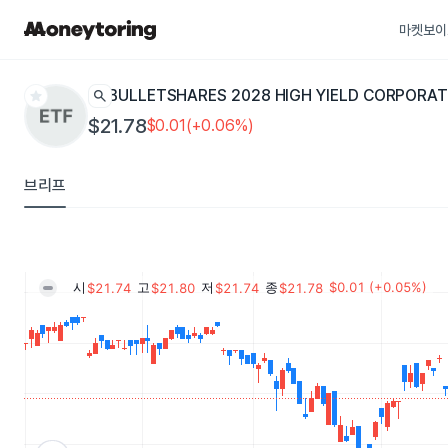
마켓보이
star
search
BULLETSHARES 2028 HIGH YIELD CORPORA
$21.78
$0.01(+0.06%)
브리프