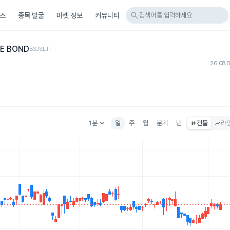
search
스
종목 발굴
마켓 정보
커뮤니티
검색어를 입력하세요
TE BOND
BSJS
ETF
26.08.
keyboard_arrow_down
1분
일
주
월
분기
년
캔들
라