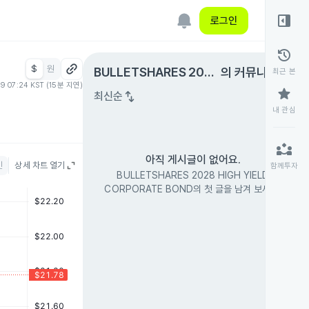
right_panel_open
로그인
history
$
원
expand_circle_right
BULLETSHARES 2028
의 커뮤니티
최근 본
09 07:24 KST (15분 지연)
HIGH YIELD CORPORA
star
swap_vert
최신순
TE BOND
내 관심
partner_exchange
아직 게시글이 없어요.
인
상세 차트 열기
함께투자
BULLETSHARES 2028 HIGH YIELD
CORPORATE BOND의 첫 글을 남겨 보세요.