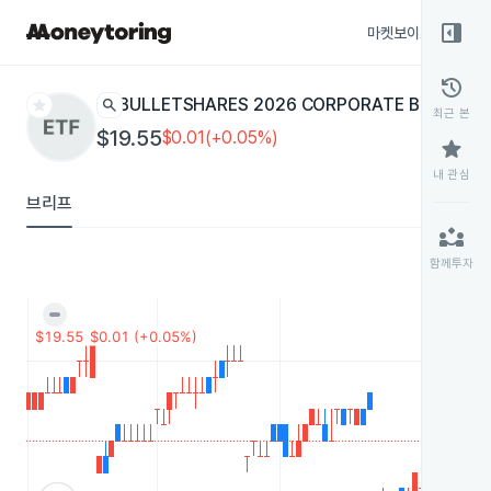
right_panel_open
마켓보이스
종목
history
star
search
BULLETSHARES 2026 CORPORATE BOND
BSCQ
최근 본
$19.55
$0.01(+0.05%)
star
내 관심
브리프
partner_exchange
함께투자