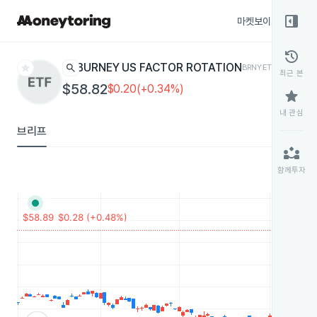
right_panel_open
마켓보이스
종목
history
star
search
BURNEY US FACTOR ROTATION
BRNY
ETF
최근 본
$58.82
$0.20(+0.34%)
star
내 관심
브리프
partner_exchange
함께투자